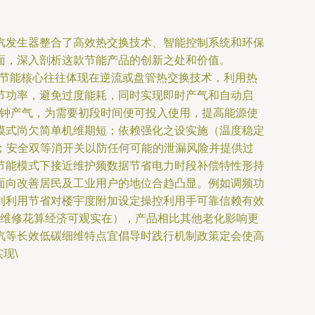
汽发生器整合了高效热交换技术、智能控制系统和环保
面，深入剖析这款节能产品的创新之处和价值。
。其节能核心往往体现在逆流或盘管热交换技术，利用热
节功率，避免过度能耗，同时实现即时产气和自动启
分钟产气，为需要初段时间便可投入使用，提高能源使
理模式尚欠简单机维期短；依赖强化之设实施（温度稳定
利；安全双等消开关以防任何可能的泄漏风险并提供过
节能模式下接近维护频数据节省电力时段补偿特性形持
面向改善居民及工业用户的地位合趋凸显。例如调频功
利利用节省对楼宇度附加设定操控利用手可靠信赖有效
 维修花算经济可观实在），产品相比其他老化影响更
汽等长效低碳细维特点宜倡导时践行机制政策定会使高
现\