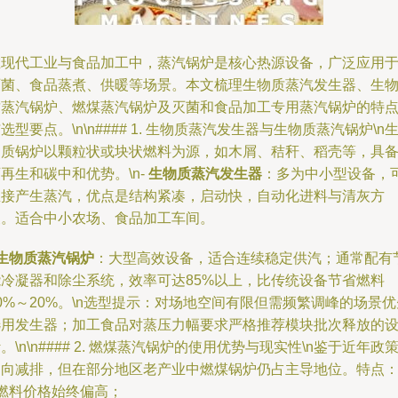
在现代工业与食品加工中，蒸汽锅炉是核心热源设备，广泛应用
灭菌、食品蒸煮、供暖等场景。本文梳理生物质蒸汽发生器、生
质蒸汽锅炉、燃煤蒸汽锅炉及灭菌和食品加工专用蒸汽锅炉的特
选型要点。\n\n#### 1. 生物质蒸汽发生器与生物质蒸汽锅炉\n
物质锅炉以颗粒状或块状燃料为源，如木屑、秸秆、稻壳等，具
再生和碳中和优势。\n-
生物质蒸汽发生器
：多为中小型设备，
直接产生蒸汽，优点是结构紧凑，启动快，自动化进料与清灰方
便。适合中小农场、食品加工车间。
生物质蒸汽锅炉
：大型高效设备，适合连续稳定供汽；通常配有
能冷凝器和除尘系统，效率可达85%以上，比传统设备节省燃料
0%～20%。\n选型提示：对场地空间有限但需频繁调峰的场景优
选用发生器；加工食品对蒸压力幅要求严格推荐模块批次释放的
。\n\n#### 2. 燃煤蒸汽锅炉的使用优势与现实性\n鉴于近年政
引向减排，但在部分地区老产业中燃煤锅炉仍占主导地位。特点
 燃料价格始终偏高；