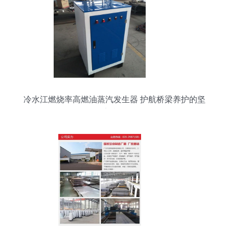
冷水江燃烧率高燃油蒸汽发生器 护航桥梁养护的坚
实利器